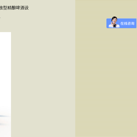
致型精酿啤酒设
。