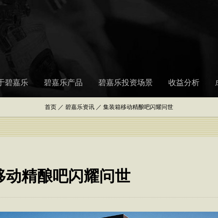
于碧嘉乐
碧嘉乐产品
碧嘉乐投资场景
收益分析
首页
／
碧嘉乐资讯
／
集装箱移动精酿吧闪耀问世
移动精酿吧闪耀问世