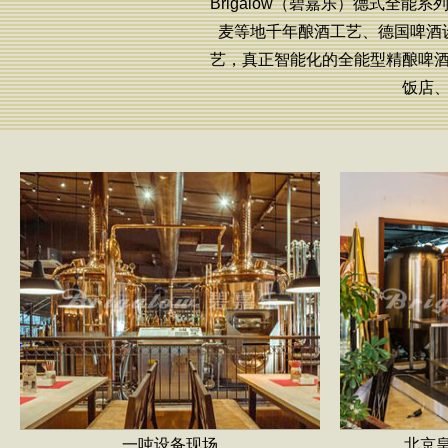
Brigalow（碧嘉乐）德式全
麦等地千年酿酒工艺、德国啤酒
艺，真正智能化的全能型精酿啤
饭店
一吨设备现场
北京皇